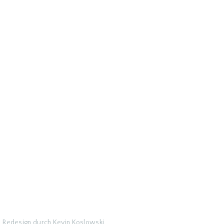
Redesign durch
Kevin Koslowski