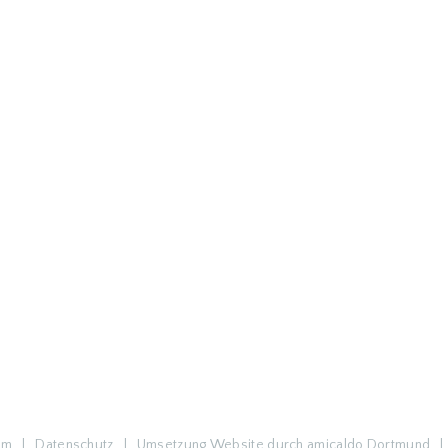
um
|
Datenschutz
|
Umsetzung Website
durch
amicaldo Dortmund
| 